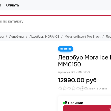
а
Оплата
ары
Ледобуры
Ледобуры MORA ICE
Mora Ice Expert Pro Black
Лед
Ледобур Mora Ice E
MM0150
Артикул:
ICE-MM0150
12990.00 руб
Оставить отзыв
В наличии