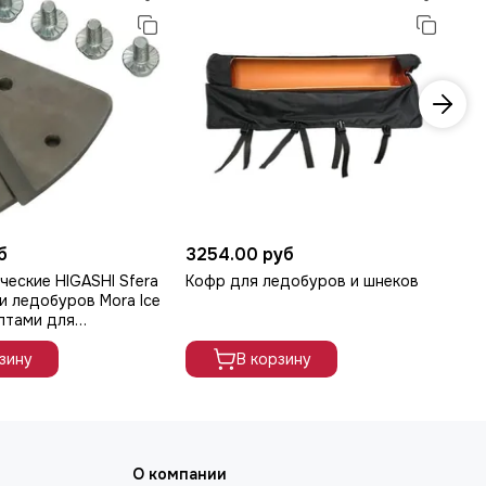
б
3254.00 руб
56
еские HIGASHI Sfera
Кофр для ледобуров и шнеков
Ад
и ледобуров Mora Ice
шу
олтами для
Mo
 арт. B02044D
зину
В корзину
О компании