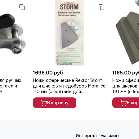
1698.00 руб
1185.00 ру
ля ручных
Ножи сферические Rextor Storm
Ножи сферич
iralen и
для шнеков и ледобуров Mora Ice
для шнеков 
9
110 мм (с болтами для
110 мм (с б
крепления), арт. RES-B-100
крепления),
В корзину
В кор
Интернет-магазин