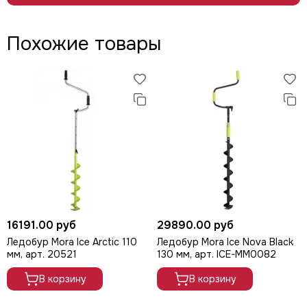
Все элементы ледобура, при необходимости, легко
меняются.
Похожие товары
Mora Ice Nova Black имеет стандартную длину шнека,
которым можно просверлить лед толщиной до 135 см.
Укомплектован сферическими ножами.
Цвет шнека – черный.
Для использования с шуруповертом требуется адаптер
диаметром 22 мм.
Ледобур производится с диаметрами шнеков: 110 мм, 130
мм и 160 мм.
16191.00 руб
29890.00 руб
Ледобур Mora Ice Arctic 110
Ледобур Mora Ice Nova Black
мм, арт. 20521
130 мм, арт. ICE-MM0082
Артикул №
Диаметр
Вес
В корзину
В корзину
ICE-MM0081
110 мм/4"
2,8 кг