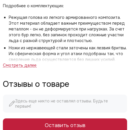
Подробнее о комплектующих:
Режущая голова из легкого армированного композита.
Этот материал обладает важным преимуществом перед
металлом - он не деформируется при нагрузках. За счет
этого бур легко, без запинок проходит сложные участки
льда с разной структурой и плотностью.
Ножи из нержавеющей стали заточены как лезвия бритвы.
Их сферическая форма и угол атаки подобраны так, что
сверление льда осуществляется без лишних усилий.
Шнек сделан из стали повышенной прочности. Ее
применение позволило сократить толщину элементов
этой детали и снизить вес на 10%. Шнек имеет диаметр
Отзывы о товаре
22 мм. Это дает возможность использовать его с
мотобурами.
Телескопической ручкой можно регулировать общую
Здесь еще никто не оставлял отзывы. Будьте
длину ледобура в пределах 30 см. Она имеет удобный
первым!
механизм для складывания и фиксируется в нужном
положении специальной клавишей.
Оставить отзыв