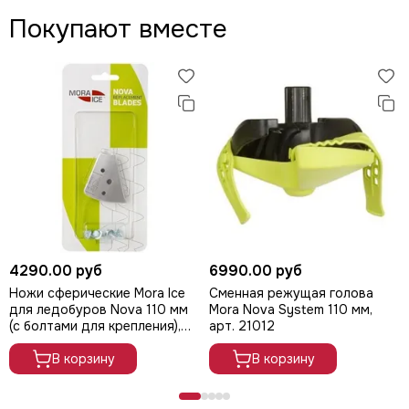
Покупают вместе
ICE-MM0082
130 мм/5"
3,1 кг
ICE-MM0083
160 мм/6"
3,8 кг
Сделано в Финляндии!
Гарантия два года!
4290.00 руб
6990.00 руб
Ножи сферические Mora Ice
Сменная режущая голова
для ледобуров Nova 110 мм
Mora Nova System 110 мм,
(с болтами для крепления),
арт. 21012
арт. 20947
В корзину
В корзину