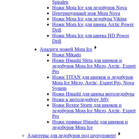
Spiralen
Ножи Mora Ice для ледобуров Nova
Центрирующий нож Mora Nova
Ножи Mora Ice для ледобура Viking
Ножи Mora Ice для шнека Arctic Power
Drill
Ножи Mora Ice для шнека HD Power
Drill
Аналоги ножей Mora Ice
Ножи Mikado
Ножи Higashi Sfera для шнеков и
ледобуров Mora Ice Micro, Arctic, Expert
Pro
Ножи TITAN для шнеков и ледобуров
Mora Ice Micro, Arctic, Expert Pro, Nova
System
Ножи Higashi для шнека мотоледобура
Ножи к мотоледобуру Jiffy
Ножи Rextor Storm для шнеков и
ледобуров Mora Ice Micro, Arctic, Expert
Pro
Ножи прямые Higashi для шнеков и
ледобуров Mora Ice
Адаптеры для ледобуров под шуруповерт