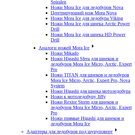
Spiralen
Ножи Mora Ice для ледобуров Nova
Центрирующий нож Mora Nova
Ножи Mora Ice для ледобура Viking
Ножи Mora Ice для шнека Arctic Power
Drill
Ножи Mora Ice для шнека HD Power
Drill
Аналоги ножей Mora Ice
Ножи Mikado
Ножи Higashi Sfera для шнеков и
ледобуров Mora Ice Micro, Arctic, Expert
Pro
Ножи TITAN для шнеков и ледобуров
Mora Ice Micro, Arctic, Expert Pro, Nova
System
Ножи Higashi для шнека мотоледобура
Ножи к мотоледобуру Jiffy
Ножи Rextor Storm для шнеков и
ледобуров Mora Ice Micro, Arctic, Expert
Pro
Ножи прямые Higashi для шнеков и
ледобуров Mora Ice
Адаптеры для ледобуров под шуруповерт