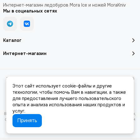
Интернет-магазин ледобуров Mora Ice и ножей MoraKniv
Мы в социальных сетях
Каталог
Интернет-магазин
2026 © morashop.ru - интернет-магазин ледобуров Mora Ice и ножей
Morakniv.
Карта сайта
Этот сайт использует cookie-файлы и другие
Сделано в
MOSK.STUDIO
для платформы
InSales
технологии, чтобы помочь Вам в навигации, а также
для предоставления лучшего пользовательского
опыта и анализа использования наших продуктов и
услуг.
Вся представленная на сайте информация, касающаяся характеристик,
стоимости товаров и услуг, носит информационный характер и ни при
Принять
каких условиях не является публичной офертой, определяемой
положениями Статьи 437(2) Гражданского кодекса РФ.