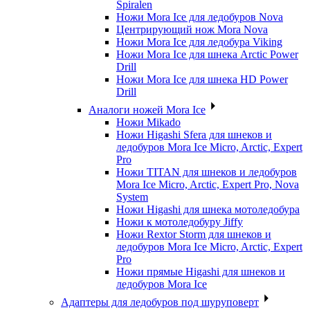
Spiralen
Ножи Mora Ice для ледобуров Nova
Центрирующий нож Mora Nova
Ножи Mora Ice для ледобура Viking
Ножи Mora Ice для шнека Arctic Power
Drill
Ножи Mora Ice для шнека HD Power
Drill
Аналоги ножей Mora Ice
Ножи Mikado
Ножи Higashi Sfera для шнеков и
ледобуров Mora Ice Micro, Arctic, Expert
Pro
Ножи TITAN для шнеков и ледобуров
Mora Ice Micro, Arctic, Expert Pro, Nova
System
Ножи Higashi для шнека мотоледобура
Ножи к мотоледобуру Jiffy
Ножи Rextor Storm для шнеков и
ледобуров Mora Ice Micro, Arctic, Expert
Pro
Ножи прямые Higashi для шнеков и
ледобуров Mora Ice
Адаптеры для ледобуров под шуруповерт