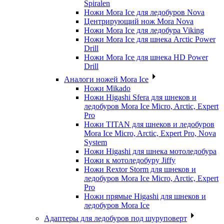
Spiralen
Ножи Mora Ice для ледобуров Nova
Центрирующий нож Mora Nova
Ножи Mora Ice для ледобура Viking
Ножи Mora Ice для шнека Arctic Power
Drill
Ножи Mora Ice для шнека HD Power
Drill
Аналоги ножей Mora Ice
Ножи Mikado
Ножи Higashi Sfera для шнеков и
ледобуров Mora Ice Micro, Arctic, Expert
Pro
Ножи TITAN для шнеков и ледобуров
Mora Ice Micro, Arctic, Expert Pro, Nova
System
Ножи Higashi для шнека мотоледобура
Ножи к мотоледобуру Jiffy
Ножи Rextor Storm для шнеков и
ледобуров Mora Ice Micro, Arctic, Expert
Pro
Ножи прямые Higashi для шнеков и
ледобуров Mora Ice
Адаптеры для ледобуров под шуруповерт