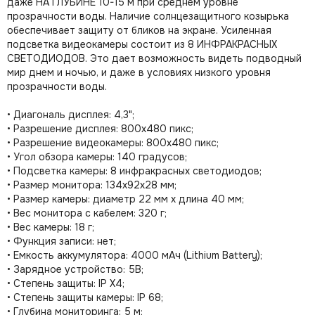
даже НА ГЛУБИНЕ 10-15 м при среднем уровне
прозрачности воды. Наличие солнцезащитного козырька
обеспечивает защиту от бликов на экране. Усиленная
подсветка видеокамеры состоит из 8 ИНФРАКРАСНЫХ
СВЕТОДИОДОВ. Это дает возможность видеть подводный
мир днем и ночью, и даже в условиях низкого уровня
прозрачности воды.
• Диагональ дисплея: 4,3";
• Разрешение дисплея: 800х480 пикс;
• Разрешение видеокамеры: 800х480 пикс;
• Угол обзора камеры: 140 градусов;
• Подсветка камеры: 8 инфракрасных светодиодов;
• Размер монитора: 134х92х28 мм;
• Размер камеры: диаметр 22 мм х длина 40 мм;
• Вес монитора с кабелем: 320 г;
• Вес камеры: 18 г;
• Функция записи: нет;
• Емкость аккумулятора: 4000 мАч (Lithium Battery);
• Зарядное устройство: 5B;
• Степень защиты: IP Х4;
• Степень защиты камеры: IP 68;
• Глубина мониторинга: 5 м;