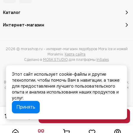
Каталог
Интернет-магазин
2026 © morashop.ru - интернет-магазин ледобуров Mora Ice и ножей
Morakniv.
Карта сайта
Сделано в
MOSK.STUDIO
для платформы
InSales
Этот сайт использует cookie-файлы и другие
технологии, чтобы помочь Вам в навигации, а также
Вся представленная на сайте информация, касающаяся характеристик,
для предоставления лучшего пользовательского
стоимости товаров и услуг, носит информационный характер и ни при
опыта и анализа использования наших продуктов и
каких условиях не является публичной офертой, определяемой
услуг.
положениями Статьи 437(2) Гражданского кодекса РФ.
Принять
12890 руб
В корзину