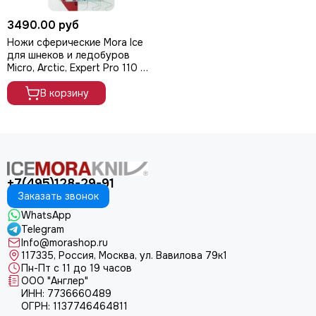
3490.00 руб
Ножи сферические Mora Ice
для шнеков и ледобуров
Micro, Arctic, Expert Pro 110 мм
(с болтами для крепления),
арт. 20585
В корзину
+7(495)128-29-91
Заказать звонок
WhatsApp
Telegram
Info@morashop.ru
117335, Россия, Москва, ул. Вавилова 79к1
Пн-Пт с 11 до 19 часов
ООО "Англер"
ИНН: 7736660489
ОГРН: 1137746464811