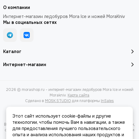
О компании
Интернет-магазин ледобуров Mora Ice и ножей MoraKniv
Мы в социальных сетях
Каталог
Интернет-магазин
2026 © morashop.ru - интернет-магазин ледобуров Mora Ice и ножей
Morakniv.
Карта сайта
Сделано в
MOSK.STUDIO
для платформы
InSales
Этот сайт использует cookie-файлы и другие
технологии, чтобы помочь Вам в навигации, а также
Вся представленная на сайте информация, касающаяся характеристик,
для предоставления лучшего пользовательского
стоимости товаров и услуг, носит информационный характер и ни при
опыта и анализа использования наших продуктов и
каких условиях не является публичной офертой, определяемой