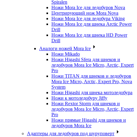
Spiralen
Ножи Mora Ice для ледобуров Nova
Центрирующий нож Mora Nova
Ножи Mora Ice для ледобура Viking
Ножи Mora Ice для шнека Arctic Power
Drill
Ножи Mora Ice для шнека HD Power
Drill
Аналоги ножей Mora Ice
Ножи Mikado
Ножи Higashi Sfera для шнеков и
ледобуров Mora Ice Micro, Arctic, Expert
Pro
Ножи TITAN для шнеков и ледобуров
Mora Ice Micro, Arctic, Expert Pro, Nova
System
Ножи Higashi для шнека мотоледобура
Ножи к мотоледобуру Jiffy
Ножи Rextor Storm для шнеков и
ледобуров Mora Ice Micro, Arctic, Expert
Pro
Ножи прямые Higashi для шнеков и
ледобуров Mora Ice
Адаптеры для ледобуров под шуруповерт