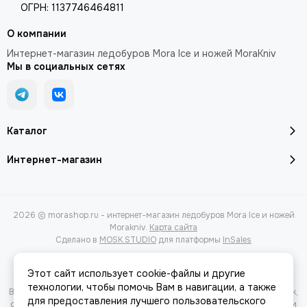
ОГРН: 1137746464811
О компании
Интернет-магазин ледобуров Mora Ice и ножей MoraKniv
Мы в социальных сетях
Каталог
Интернет-магазин
2026 © morashop.ru - интернет-магазин ледобуров Mora Ice и ножей
Morakniv.
Карта сайта
Сделано в
MOSK.STUDIO
для платформы
InSales
Этот сайт использует cookie-файлы и другие
технологии, чтобы помочь Вам в навигации, а также
Вся представленная на сайте информация, касающаяся характеристик,
для предоставления лучшего пользовательского
стоимости товаров и услуг, носит информационный характер и ни при