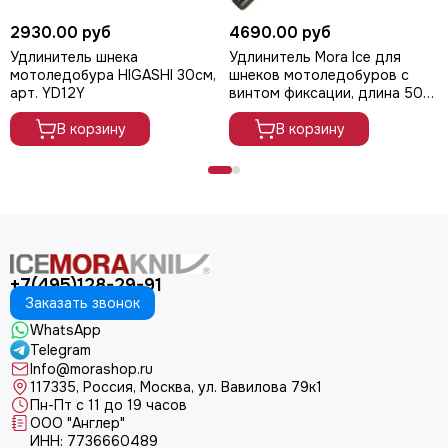
2930.00 руб
4690.00 руб
Удлинитель шнека
Удлинитель Mora Ice для
мотоледобура HIGASHI 30см,
шнеков мотоледобуров с
арт. YD12Y
винтом фиксации, длина 500
мм, цв. черный, арт. 2-3197
В корзину
В корзину
+7(495)128-29-91
Заказать звонок
WhatsApp
Telegram
Info@morashop.ru
117335, Россия, Москва, ул. Вавилова 79к1
Пн-Пт с 11 до 19 часов
ООО "Англер"
ИНН: 7736660489