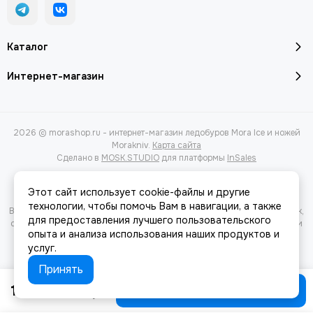
Каталог
Интернет-магазин
2026 © morashop.ru - интернет-магазин ледобуров Mora Ice и ножей
Morakniv.
Карта сайта
Сделано в
MOSK.STUDIO
для платформы
InSales
Этот сайт использует cookie-файлы и другие
технологии, чтобы помочь Вам в навигации, а также
Вся представленная на сайте информация, касающаяся характеристик,
для предоставления лучшего пользовательского
стоимости товаров и услуг, носит информационный характер и ни при
опыта и анализа использования наших продуктов и
каких условиях не является публичной офертой, определяемой
услуг.
положениями Статьи 437(2) Гражданского кодекса РФ.
Принять
10490.00 руб
Предзаказ