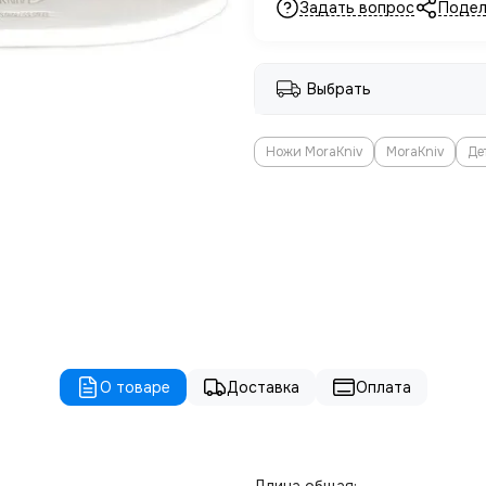
Задать вопрос
Подел
Выбрать
Ножи MoraKniv
MoraKniv
Де
О товаре
Доставка
Оплата