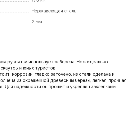
178 мм
Нержавеющая сталь
2 мм
ния рукоятки используется береза. Нож идеально
скаутов и юных туристов.
ит коррозии, гладко заточено, из стали сделана и
олнена из окрашенной древесины березы, легкая, прочная
не. Для надежности он прошит и укреплен заклепками.