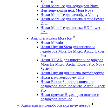
Spiralen
Ножи Mora Ice для ледобуров Nova
Центрирующий нож Mora Nova
Ножи Mora Ice для ледобура Viking
Ножи Mora Ice для шнека Arctic Power
Drill
Ножи Mora Ice для шнека HD Power
Drill
Аналоги ножей Mora Ice
Ножи Mikado
Ножи Higashi Sfera для шнеков и
ледобуров Mora Ice Micro, Arctic, Expert
Pro
Ножи TITAN для шнеков и ледобуров
Mora Ice Micro, Arctic, Expert Pro, Nova
System
Ножи Higashi для шнека мотоледобура
Ножи к мотоледобуру Jiffy
Ножи Rextor Storm для шнеков и
ледобуров Mora Ice Micro, Arctic, Expert
Pro
Ножи прямые Higashi для шнеков и
ледобуров Mora Ice
Адаптеры для ледобуров под шуруповерт