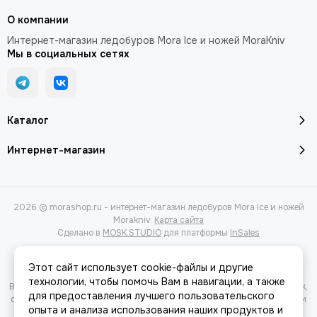
О компании
Интернет-магазин ледобуров Mora Ice и ножей MoraKniv
Мы в социальных сетях
Каталог
Интернет-магазин
2026 © morashop.ru - интернет-магазин ледобуров Mora Ice и ножей
Morakniv.
Карта сайта
Сделано в
MOSK.STUDIO
для платформы
InSales
Этот сайт использует cookie-файлы и другие
технологии, чтобы помочь Вам в навигации, а также
Вся представленная на сайте информация, касающаяся характеристик,
для предоставления лучшего пользовательского
стоимости товаров и услуг, носит информационный характер и ни при
опыта и анализа использования наших продуктов и
каких условиях не является публичной офертой, определяемой