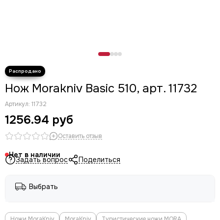
Нож Morakniv Basic 510, арт. 11732
Артикул:
11732
1256.94 руб
Оставить отзыв
Нет в наличии
Задать вопрос
Поделиться
Выбрать
Ножи MoraKniv
MoraKniv
Туристические ножи MORA