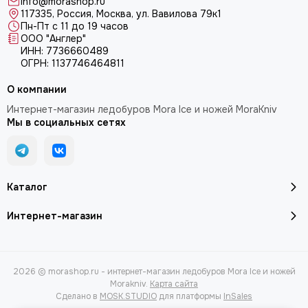
Info@morashop.ru
117335, Россия, Москва, ул. Вавилова 79к1
Пн-Пт с 11 до 19 часов
ООО "Англер"
ИНН: 7736660489
ОГРН: 1137746464811
О компании
Интернет-магазин ледобуров Mora Ice и ножей MoraKniv
Мы в социальных сетях
Каталог
Интернет-магазин
2026 © morashop.ru - интернет-магазин ледобуров Mora Ice и ножей
Morakniv.
Карта сайта
Сделано в
MOSK.STUDIO
для платформы
InSales