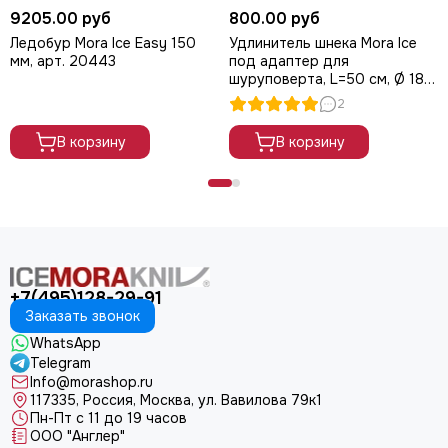
9205.00 руб
800.00 руб
Ледобур Mora Ice Easy 150
Удлинитель шнека Mora Ice
мм, арт. 20443
под адаптер для
шуруповерта, L=50 см, Ø 18
мм
2
В корзину
В корзину
+7(495)128-29-91
Заказать звонок
WhatsApp
Telegram
Info@morashop.ru
117335, Россия, Москва, ул. Вавилова 79к1
Пн-Пт с 11 до 19 часов
ООО "Англер"