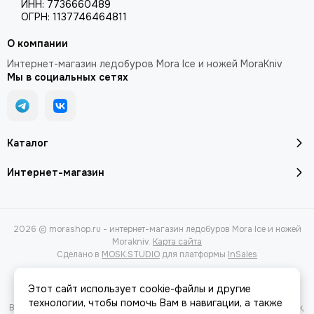
ИНН: 7736660489
ОГРН: 1137746464811
О компании
Интернет-магазин ледобуров Mora Ice и ножей MoraKniv
Мы в социальных сетях
Каталог
Интернет-магазин
2026 © morashop.ru - интернет-магазин ледобуров Mora Ice и ножей
Morakniv.
Карта сайта
Сделано в
MOSK.STUDIO
для платформы
InSales
Этот сайт использует cookie-файлы и другие
технологии, чтобы помочь Вам в навигации, а также
Вся представленная на сайте информация, касающаяся характеристик,