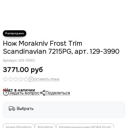
Нож Morakniv Frost Trim
Scandinavian 7215PG, арт. 129-3990
Артикул:
129-3990
3771.00 руб
Оставить отзыв
Нет в наличии
Задать вопрос
Поделиться
Выбрать
Ножи MoraKniv
MoraKniv
Разделочные ножи MORA Frost